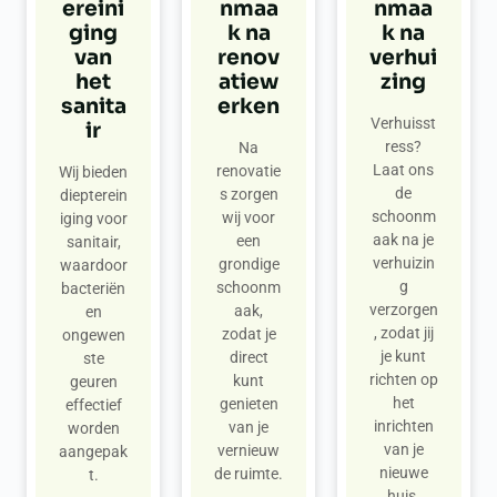
ereini
nmaa
nmaa
ging
k na
k na
van
renov
verhui
het
atiew
zing
sanita
erken
Verhuisst
ir
ress?
Na
Laat ons
renovatie
Wij bieden
de
s zorgen
diepterein
schoonm
wij voor
iging voor
aak na je
een
sanitair,
verhuizin
grondige
waardoor
g
schoonm
bacteriën
verzorgen
aak,
en
, zodat jij
zodat je
ongewen
je kunt
direct
ste
richten op
kunt
geuren
het
genieten
effectief
inrichten
van je
worden
van je
vernieuw
aangepak
nieuwe
de ruimte.
t.
huis.