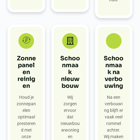
Zonne
Schoo
Schoo
panel
nmaa
nmaa
en
k
k na
reinig
nieuw
verbo
en
bouw
uwing
Houd je
Wij
Na een
zonnepan
zorgen
verbouwi
elen
ervoor
ng blijft er
optimaal
dat
vaak veel
presteren
nieuwbou
rommel
d met
wwoning
achter.
onze
en
Wij maken