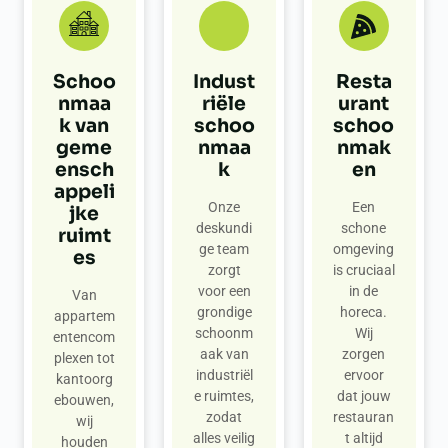
Schoo
Indust
Resta
nmaa
riële
urant
k van
schoo
schoo
geme
nmaa
nmak
ensch
k
en
appeli
Onze
Een
jke
deskundi
schone
ruimt
ge team
omgeving
es
zorgt
is cruciaal
voor een
in de
Van
grondige
horeca.
appartem
schoonm
Wij
entencom
aak van
zorgen
plexen tot
industriël
ervoor
kantoorg
e ruimtes,
dat jouw
ebouwen,
zodat
restauran
wij
alles veilig
t altijd
houden