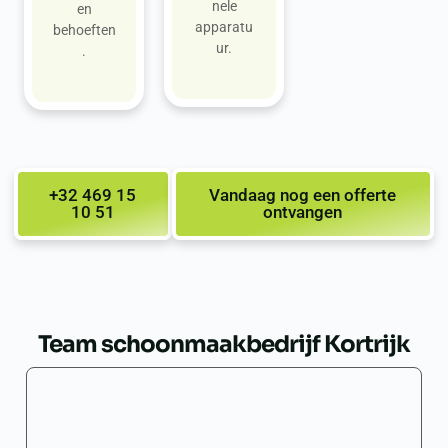
nele
en
apparatu
behoeften
ur.
.
+32 469 15
Vandaag nog een offerte
10 51
ontvangen
Team schoonmaakbedrijf Kortrijk