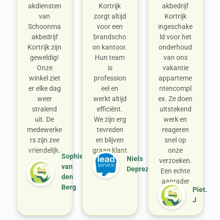
akdiensten
Kortrijk
akbedrijf
van
zorgt altijd
Kortrijk
Schoonma
voor een
ingeschake
akbedrijf
brandscho
ld voor het
Kortrijk zijn
on kantoor.
onderhoud
geweldig!
Hun team
van ons
Onze
is
vakantie
winkel ziet
profession
apparteme
er elke dag
eel en
ntencompl
weer
werkt altijd
ex. Ze doen
stralend
efficiënt.
uitstekend
uit. De
We zijn erg
werk en
medewerke
tevreden
reageren
rs zijn zee
en blijven
snel op
vriendelijk.
graag klant
onze
Sophie
Niels
verzoeken.
van
Deprez
Een echte
den
aanrader
Berg
Piet.
J