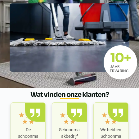
10
+
JAAR
ERVARING
Wat vinden onze klanten?
★
★
★
★
★
★
★
★
★
★
★
★
★
★
★
De
Schoonma
We hebben
schoonma
akbedrijf
Schoonma