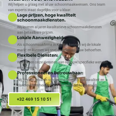
Wij helpen u graag met al uw schoonmaakwensen. Ons team
van experts staat dagelijks voor u klaar.
Lage prijzen, hoge kwaliteit
schoonmaakdiensten.
Wij leveren al jaren kwalitatieve schoonmaakdiensten
aan betaalbare prijzen.
Lokale Aanwezigheid:
Als schoonmaakfirma in Kortrijk kennen wij de lokale
markt en kunnen wij snel inspelen op jouw behoeften.
Flexibele Diensten:
Wij passen onze diensten aan op jouw specifieke wensen
en schema's.
Professioneel en Betrouwbaar:
Wij zijn een ervaren schoonmaakbedrijf dat kwaliteit en
klanttevredenheid hoog in het vaandel heeft staan.
+32 469 15 10 51