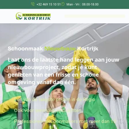
+32 469 15 10 51
Man - Vri : 08.00-18.00
Schoonmaak
Nieuwbouw
Kortrijk
Laat ons de laatste hand leggen aan jouw
nieuwbouwproject, zodat je kunt
genieten van een frisse en schone
omgeving vanaf dag één.
Een van de laagste prijzen in de Regio
Ook voor eenmalig opdrachten
Professionele schoonmakers met meer dan 10