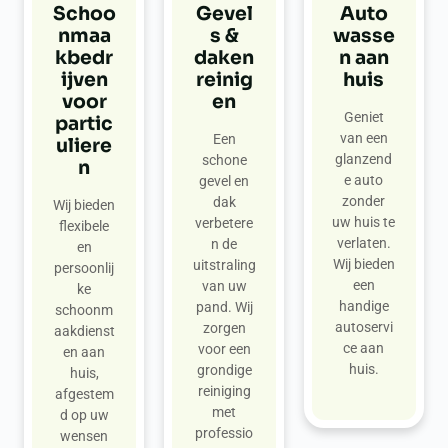
Schoo
Gevel
Auto
nmaa
s &
wasse
kbedr
daken
n aan
ijven
reinig
huis
voor
en
Geniet
partic
van een
Een
uliere
glanzend
schone
n
e auto
gevel en
zonder
dak
Wij bieden
uw huis te
verbetere
flexibele
verlaten.
n de
en
Wij bieden
uitstraling
persoonlij
een
van uw
ke
handige
pand. Wij
schoonm
autoservi
zorgen
aakdienst
ce aan
voor een
en aan
huis.
grondige
huis,
reiniging
afgestem
met
d op uw
professio
wensen