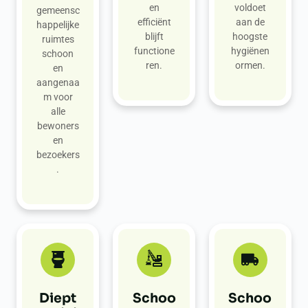
en
voldoet
gemeensc
efficiënt
aan de
happelijke
blijft
hoogste
ruimtes
functione
hygiënen
schoon
ren.
ormen.
en
aangenaa
m voor
alle
bewoners
en
bezoekers
.
Diept
Schoo
Schoo