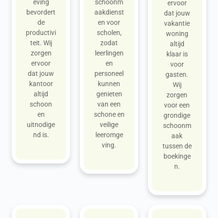
eving
schoonm
ervoor
bevordert
aakdienst
dat jouw
de
en voor
vakantie
productivi
scholen,
woning
teit. Wij
zodat
altijd
zorgen
leerlingen
klaar is
ervoor
en
voor
dat jouw
personeel
gasten.
kantoor
kunnen
Wij
altijd
genieten
zorgen
schoon
van een
voor een
en
schone en
grondige
uitnodige
veilige
schoonm
nd is.
leeromge
aak
ving.
tussen de
boekinge
n.