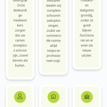
belangrijk
rolluiken
bedrijven
. Onze
en
bieden wij
deskundi
dakgoten
complete
ge
grondig,
schoonm
medewer
zodat ze
aakoplos
kers
goed
singen,
zorgen
blijven
zodat uw
dat uw
functione
commerci
ramen
ren en er
ële ruimte
streeploo
weer als
altijd
s schoon
nieuw
netjes en
zijn, zowel
uitzien.
professio
binnen als
neel oogt.
buiten.