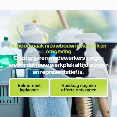
Schoonmaak nieuwbouw in Kortrijk en
omgeving
Onze ervaren medewerkers zorgen
ervoor dat jouw werkplek altijd schoon
en representatief is.
Belmoment
Vandaag nog een
inplannen
offerte ontvangen