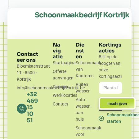
Schoonmaakbedrijf Kortrijk
Na
Die
Kortings
vig
nst
acties
Contact
atie
en
Blijf op de
eer ons
Startpagina
Schoonmaak
hoogte van
Bloemistenstraat
van
onze
Offerte
11 - 8500 -
Kantoren
kortingsacti
aanvragen
Kortrijk
es.
Ruiten
Diensten
info@schoonmaakbedrijfkortrijk.be
wasser
+32
Werklocaties
Auto
469
Inschrijven
Contact
wassen
15
aan
10
Schoonmaakbedr
huis
51
starten
Schoonmaak
voor