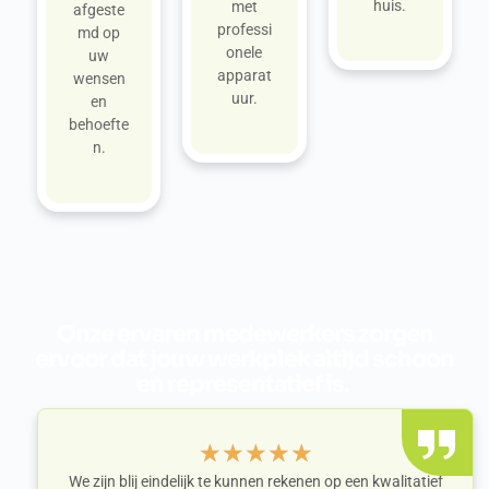
huis.
met
afgeste
professi
md op
onele
uw
apparat
wensen
uur.
en
behoefte
n.
Onze ervaren medewerkers zorgen
ervoor dat jouw werkplek altijd schoon
en representatief is.
★
★
★
★
★
We zijn blij eindelijk te kunnen rekenen op een kwalitatief