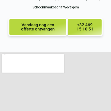
Schoonmaakbedrijf Wevelgem
Vandaag nog een
+32 469
offerte ontvangen
15 10 51