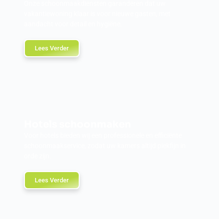
Onze schoonmaakdiensten garanderen dat uw
vakantiewoning klaar is voor nieuwe gasten, met
aandacht voor detail en hygiëne.
Lees Verder
Hotels schoonmaken
Voor hotels bieden wij een professionele en efficiënte
schoonmaakservice, zodat uw kamers altijd piekfijn in
orde zijn.
Lees Verder