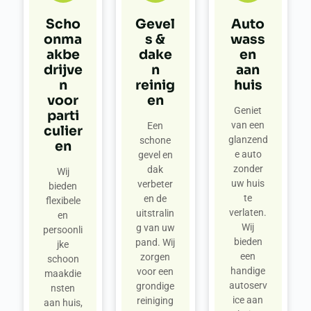
Scho
Gevel
Auto
onma
s &
wass
akbe
dake
en
drijve
n
aan
n
reinig
huis
voor
en
Geniet
parti
van een
Een
culier
glanzend
schone
en
e auto
gevel en
zonder
dak
Wij
uw huis
verbeter
bieden
te
en de
flexibele
verlaten.
uitstralin
en
Wij
g van uw
persoonli
bieden
pand. Wij
jke
een
zorgen
schoon
handige
voor een
maakdie
autoserv
grondige
nsten
ice aan
reiniging
aan huis,