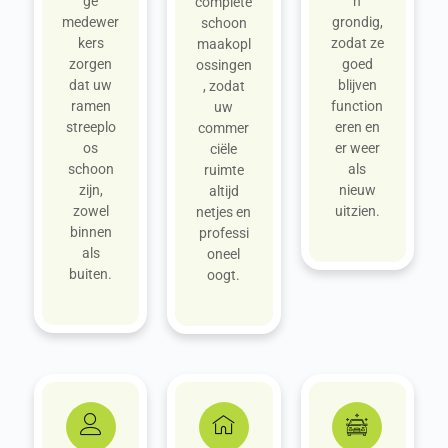
ge
n
complete
medewer
grondig,
schoon
kers
zodat ze
maakopl
zorgen
goed
ossingen
dat uw
blijven
, zodat
ramen
function
uw
streeplo
eren en
commer
os
er weer
ciële
schoon
als
ruimte
zijn,
nieuw
altijd
zowel
uitzien.
netjes en
binnen
professi
als
oneel
buiten.
oogt.