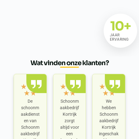
10
+
JAAR
ERVARING
Wat vinden onze klanten?
★
★
★
★
★
★
★
★
★
★
★
★
★
★
★
De
Schoonm
We
schoonm
aakbedrijf
hebben
aakdienst
Kortrijk
Schoonm
en van
zorgt
aakbedrijf
Schoonm
altijd voor
Kortrijk
aakbedrijf
een
ingeschak