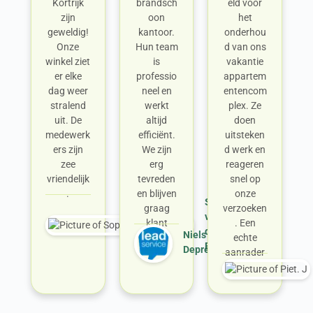
Kortrijk
brandsch
eld voor
zijn
oon
het
geweldig!
kantoor.
onderhou
Onze
Hun team
d van ons
winkel ziet
is
vakantie
er elke
professio
appartem
dag weer
neel en
entencom
stralend
werkt
plex. Ze
uit. De
altijd
doen
medewerk
efficiënt.
uitsteken
ers zijn
We zijn
d werk en
zee
erg
reageren
vriendelijk
tevreden
snel op
.
en blijven
onze
Sophie
graag
verzoeken
van
klant
. Een
den
Niels
echte
Berg
Deprez
aanrader