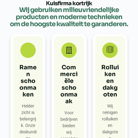
Kuisfirma kortrijk
Wij gebruiken milieuvriendelijke
producten en moderne technieken
om de hoogste kwaliteit te garanderen.
Rame
Com
Rollui
n
merci
ken
scho
ële
en
onma
scho
dakg
ken
onma
oten
ak
Helder
Wij
zicht is
reinigen
Voor
belangrij
rolluiken
bedrijven
k. Onze
en
bieden
deskundi
dakgote
wij