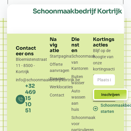
Schoonmaakbedrijf Kortrijk
Na
Die
Kortings
vig
nst
acties
Contact
atie
en
Blijf op de
eer ons
Startpagina
Schoonmaak
hoogte van
Bloemistenstraat
van
onze
Offerte
11 - 8500 -
Kantoren
kortingsacti
aanvragen
Kortrijk
es.
Ruiten
Diensten
info@schoonmaakbedrijfkortrijk.be
wasser
+32
Werklocaties
Auto
469
Inschrijven
Contact
wassen
15
aan
10
Schoonmaakbedr
huis
51
starten
Schoonmaak
voor
particulieren