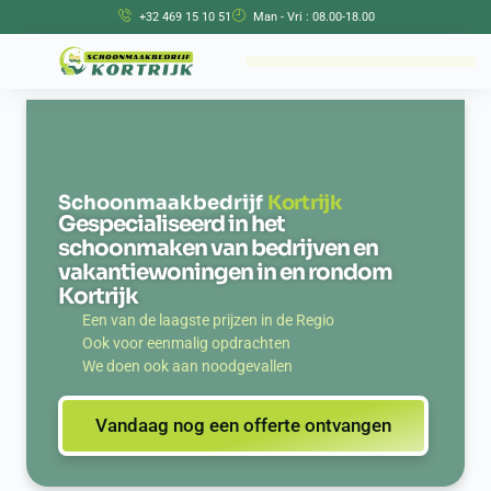
+32 469 15 10 51
Man - Vri : 08.00-18.00
Schoonmaakbedrijf
Kortrijk
Gespecialiseerd in het
schoonmaken van bedrijven en
vakantiewoningen in en rondom
Kortrijk
Een van de laagste prijzen in de Regio
Ook voor eenmalig opdrachten
We doen ook aan noodgevallen
Vandaag nog een offerte ontvangen