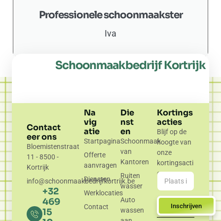
Professionele schoonmaakster
Iva
Schoonmaakbedrijf Kortrijk
Na
Die
Kortings
vig
nst
acties
Contact
atie
en
Blijf op de
eer ons
Startpagina
Schoonmaak
hoogte van
Bloemistenstraat
van
onze
Offerte
11 - 8500 -
Kantoren
kortingsacti
aanvragen
Kortrijk
es.
Ruiten
Diensten
info@schoonmaakbedrijfkortrijk.be
wasser
+32
Werklocaties
Auto
469
Inschrijven
Contact
wassen
15
aan