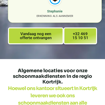
Stephanie
ERKENNING ALS AANNEMER
Vandaag nog een
+32 469
offerte ontvangen
15 10 51
Algemene locaties voor onze
schoonmaakdiensten in de regio
Kortrijk.
Hoewel ons kantoor situeert in Kortrijk
leveren we ook ons
schoonmaakdiensten aan alle