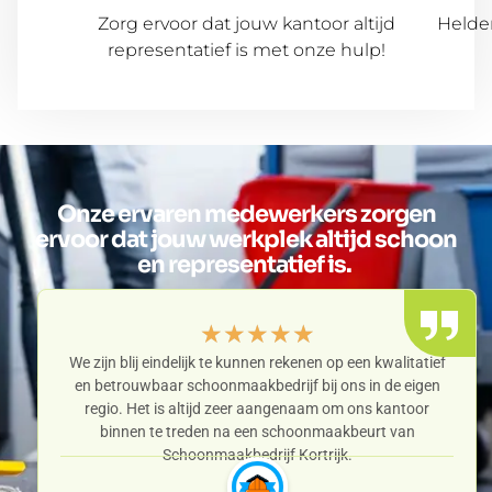
Zorg ervoor dat jouw kantoor altijd
Helder
representatief is met onze hulp!
Onze ervaren medewerkers zorgen
ervoor dat jouw werkplek altijd schoon
en representatief is.
★
★
★
★
★
We zijn blij eindelijk te kunnen rekenen op een kwalitatief
en betrouwbaar schoonmaakbedrijf bij ons in de eigen
regio. Het is altijd zeer aangenaam om ons kantoor
binnen te treden na een schoonmaakbeurt van
Schoonmaakbedrijf Kortrijk.