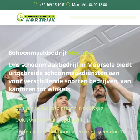
+32 469 15 10 51
Man - Vri : 08.00-18.00
Schoonmaakbedrijf
Moorsele
Ons schoonmaakbedrijf in Moorsele biedt
uitgebreide schoonmaakdiensten aan
voor verschillende soorten bedrijven, van
kantoren tot winkels.
Een van de laagste prijzen in de Regio
Ook voor eenmalig opdrachten
Professionele schoonmakers met meer dan 10