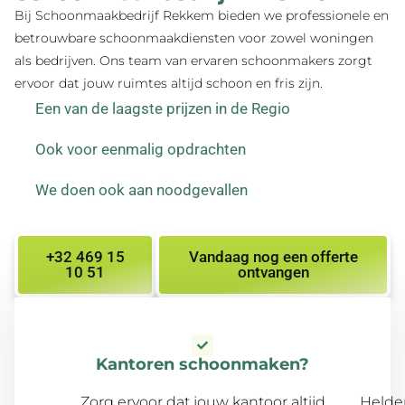
Bij Schoonmaakbedrijf Rekkem bieden we professionele en
betrouwbare schoonmaakdiensten voor zowel woningen
als bedrijven. Ons team van ervaren schoonmakers zorgt
ervoor dat jouw ruimtes altijd schoon en fris zijn.
Een van de laagste prijzen in de Regio
Ook voor eenmalig opdrachten
We doen ook aan noodgevallen
+32 469 15
Vandaag nog een offerte
10 51
ontvangen
Kantoren schoonmaken?
Zorg ervoor dat jouw kantoor altijd
Helder