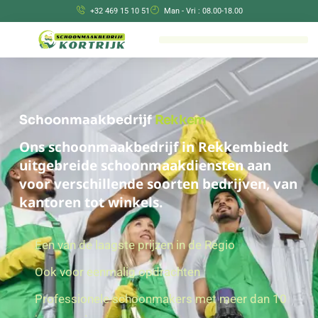
+32 469 15 10 51
Man - Vri : 08.00-18.00
Schoonmaakbedrijf
Rekkem
Ons schoonmaakbedrijf in Rekkembiedt
uitgebreide schoonmaakdiensten aan
voor verschillende soorten bedrijven, van
kantoren tot winkels.
Een van de laagste prijzen in de Regio
Ook voor eenmalig opdrachten
Professionele schoonmakers met meer dan 10