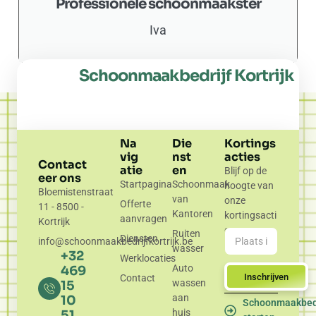
Professionele schoonmaakster
Iva
Schoonmaakbedrijf Kortrijk
Na
Die
Kortings
vig
nst
acties
Contact
atie
en
Blijf op de
eer ons
Startpagina
Schoonmaak
hoogte van
Bloemistenstraat
van
onze
Offerte
11 - 8500 -
Kantoren
kortingsacti
aanvragen
Kortrijk
es.
Ruiten
Diensten
info@schoonmaakbedrijfkortrijk.be
wasser
+32
Werklocaties
Auto
469
Inschrijven
Contact
wassen
15
aan
10
Schoonmaakbedr
huis
51