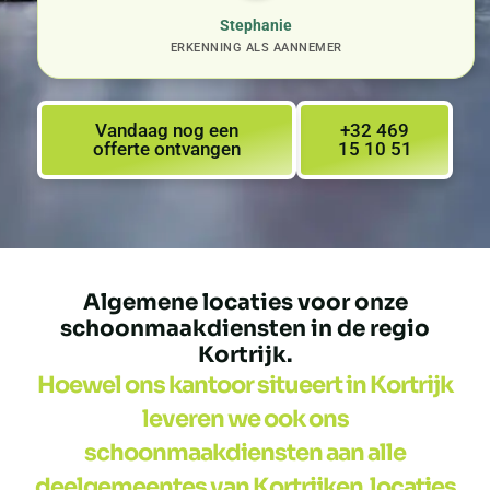
Stephanie
ERKENNING ALS AANNEMER
Vandaag nog een
+32 469
offerte ontvangen
15 10 51
Algemene locaties voor onze
schoonmaakdiensten in de regio
Kortrijk.
Hoewel ons kantoor situeert in Kortrijk
leveren we ook ons
schoonmaakdiensten aan alle
deelgemeentes van Kortrijken locaties