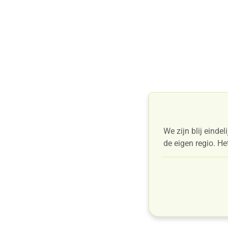
Onze erva
werkpl
We zijn blij einde
de eigen regio. H