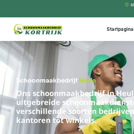
B
Startpagina
Schoonmaakbedrijf
Heule
Ons schoonmaakbedrijf in Heul
uitgebreide schoonmaakdienst
verschillende soorten bedrijven
kantoren tot winkels.