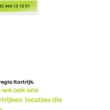
32 469 15 10 51
egio Kortrijk.
n we ook ons
rijken locaties die
n