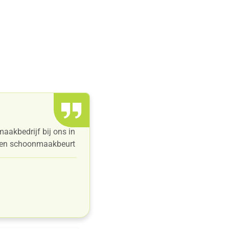
r dat jouw
ief is.
aakbedrijf bij ons in
a een schoonmaakbeurt