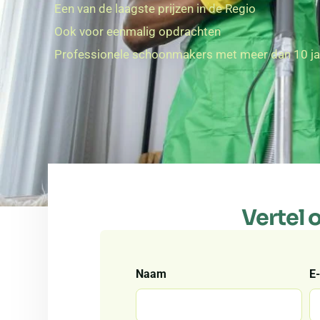
Een van de laagste prijzen in de Regio
Ook voor eenmalig opdrachten
Professionele schoonmakers met meer dan 10 jaa
Vertel 
Naam
E