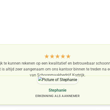
ren medewerkers zorgen ervoo
ek altijd schoon en representat
★
★
★
★
★
lijk te kunnen rekenen op een kwalitatief en betrouwbaar schoonm
et is altijd zeer aangenaam om ons kantoor binnen te treden n
van Schoonmaakbedrijf Kortrijk.
Stephanie
ERKENNING ALS AANNEMER