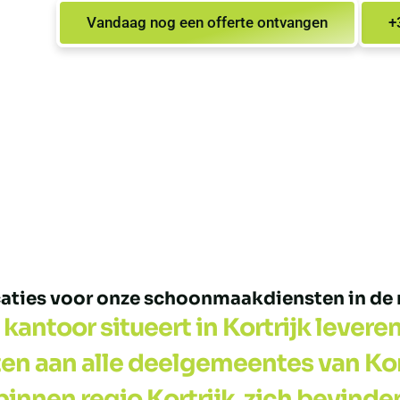
Vandaag nog een offerte ontvangen
+
ties voor onze schoonmaakdiensten in de r
kantoor situeert in Kortrijk levere
 aan alle deelgemeentes van Kort
binnen regio Kortrijk zich bevinde