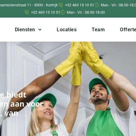
loemistenstraat 11 - 8500 - Kortrijk
+32 469 15 10 51
Man - Vri : 08.00-18.
+32 469 15 10 51
Man - Vri : 08.00-18.00
Diensten
Locaties
Team
Offert
e biedt
en aan voor
, van